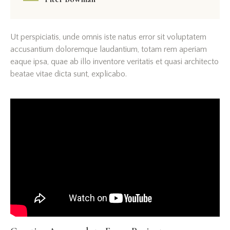
Ut perspiciatis, unde omnis iste natus error sit voluptatem
accusantium doloremque laudantium, totam rem aperiam
eaque ipsa, quae ab illo inventore veritatis et quasi architecto
beatae vitae dicta sunt, explicabo.