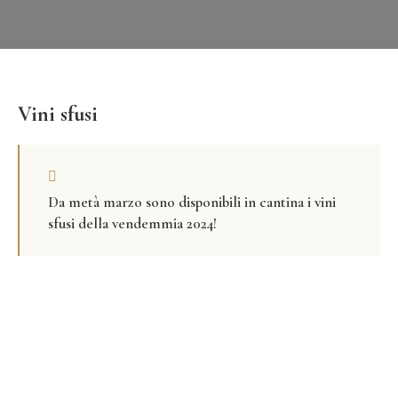
Vini sfusi
Da metà marzo sono disponibili in cantina i vini
sfusi della vendemmia 2024!