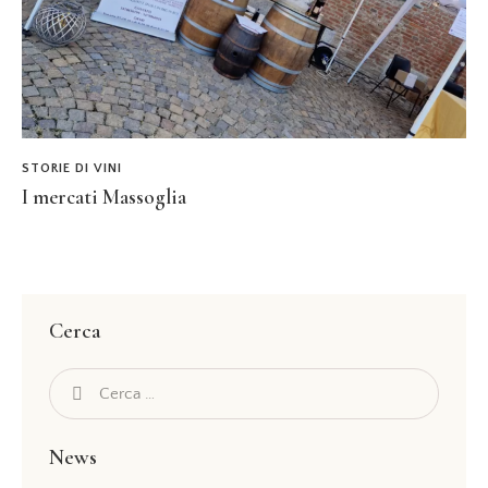
STORIE DI VINI
I mercati Massoglia
Cerca
News